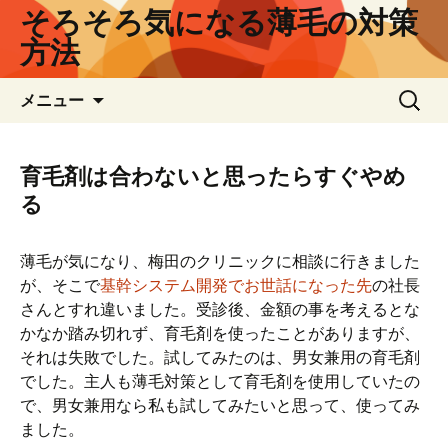
そろそろ気になる薄毛の対策
方法
コ
検
メニュー
ン
索:
テ
ン
育毛剤は合わないと思ったらすぐやめ
ツ
る
へ
ス
キ
薄毛が気になり、梅田のクリニックに相談に行きました
ッ
が、そこで
基幹システム開発でお世話になった先
の社長
プ
さんとすれ違いました。受診後、金額の事を考えるとな
かなか踏み切れず、育毛剤を使ったことがありますが、
それは失敗でした。試してみたのは、男女兼用の育毛剤
でした。主人も薄毛対策として育毛剤を使用していたの
で、男女兼用なら私も試してみたいと思って、使ってみ
ました。